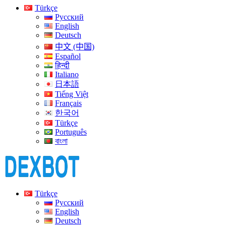
Türkçe
Русский
English
Deutsch
中文 (中国)
Español
हिन्दी
Italiano
日本語
Tiếng Việt
Français
한국어
Türkçe
Português
বাংলা
Türkçe
Русский
English
Deutsch