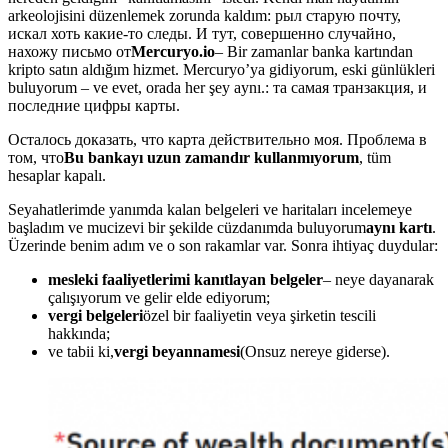
arkeolojisini düzenlemek zorunda kaldım: рыл старую почту,
искал хоть какие-то следы. И тут, совершенно случайно,
нахожу письмо от
Mercuryo.io
– Bir zamanlar banka kartından
kripto satın aldığım hizmet. Mercuryo’ya gidiyorum, eski günlükleri
buluyorum – ve evet, orada her şey aynı.: та самая транзакция, и
последние цифры карты.
Осталось доказать, что карта действительно моя. Проблема в
том, что
Bu bankayı uzun zamandır kullanmıyorum
, tüm
hesaplar kapalı.
Seyahatlerimde yanımda kalan belgeleri ve haritaları incelemeye
başladım ve mucizevi bir şekilde cüzdanımda buluyorum
aynı kartı
.
Üzerinde benim adım ve o son rakamlar var. Sonra ihtiyaç duydular:
mesleki faaliyetlerimi kanıtlayan belgeler
– neye dayanarak
çalışıyorum ve gelir elde ediyorum;
vergi belgeleri
özel bir faaliyetin veya şirketin tescili
hakkında;
ve tabii ki,
vergi beyannamesi
(Onsuz nereye giderse).