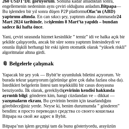
260 USDT’DE görüyorum
. Sonuna kadar anladıktan sonra,
engellemenin nedeninin aynı çeviri olduğunu anladım.
Bitpapa
—
Bu işlemden bir yıl sonra düşen P2P platformu
Ofac’ın (ABD)
yaptırımı altında
. En can sıkıcı şey, yaptırım altına alınmasıdır
24
Mart 2024 tarihinde
, ise
işlemim 8 Mart’ta yapıldı – bundan
sadece iki hafta önce
.
Yani, çeviri sırasında hizmet kesinlikle ” temiz” idi ve halka açık bir
şekilde çalışıyordu, ancak bir süre sonra yaptırım listesindeydi ve
onunla ilişkili herhangi bir eski işlem otomatik olarak “yüksek riskli”
algoritmalar altına girdi.
📎 Belgelerle çalışmak
Yapacak bir şey yok — Bybit’te uyumluluk biletini açıyorum. Ve
burada tekrar şaşırıyorum (görünüşe göre çok daha fazlası olsa da).
İstedikleri belgelerin listesi tam teşekküllü bir casus dosyasına
benziyordu. İlk olarak, gerekliydi
çevirinin kendisi hakkında
ayrıntılı bilgi
: gönderen kim, hangi cüzdandan ve – dikkat —
yazışmaların ekranı
, Bu çevirinin benim için tasarlandığını
görebileceğiniz yerde. Neyse ki, benim durumumda ” gönderen”
bendim: я просто переводил средства со своего кошелька
Bitpapa на свой же адрес в Bybit.
Bitpapa’nın işlem geçmişi tam da bunu gösteriyordu, arayüzün