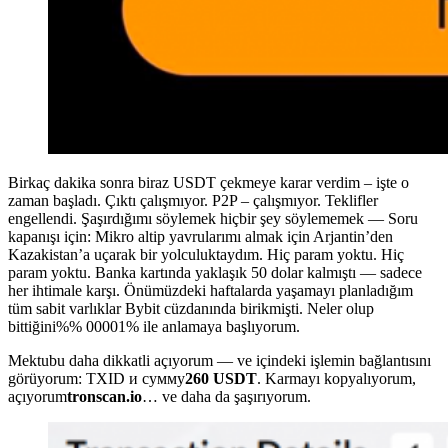
Birkaç dakika sonra biraz USDT çekmeye karar verdim – işte o
zaman başladı. Çıktı çalışmıyor. P2P – çalışmıyor. Teklifler
engellendi. Şaşırdığımı söylemek hiçbir şey söylememek — Soru
kapanışı için: Mikro altip yavrularımı almak için Arjantin’den
Kazakistan’a uçarak bir yolculuktaydım. Hiç param yoktu. Hiç
param yoktu. Banka kartında yaklaşık 50 dolar kalmıştı — sadece
her ihtimale karşı. Önümüzdeki haftalarda yaşamayı planladığım
tüm sabit varlıklar Bybit cüzdanında birikmişti. Neler olup
bittiğini%% 00001% ile anlamaya başlıyorum.
Mektubu daha dikkatli açıyorum — ve içindeki işlemin bağlantısını
görüyorum: TXID и сумму
260 USDT
. Karmayı kopyalıyorum,
açıyorum
tronscan.io
… ve daha da şaşırıyorum.