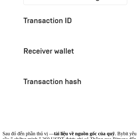
Sau đó đến phần thú vị —
tài liệu về nguồn gốc của quỹ
. Bybit yêu