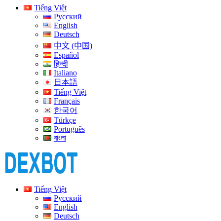
Tiếng Việt
Русский
English
Deutsch
中文 (中国)
Español
हिन्दी
Italiano
日本語
Tiếng Việt
Français
한국어
Türkçe
Português
বাংলা
Tiếng Việt
Русский
English
Deutsch