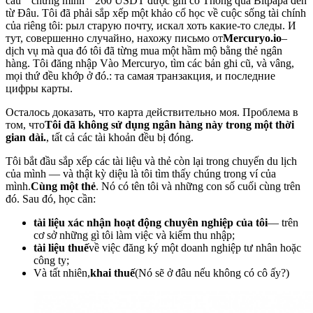
cầu ” chứng minh ” 260 USDT được ghi có Thông qua Bitpapa đến
từ Đâu. Tôi đã phải sắp xếp một khảo cổ học về cuộc sống tài chính
của riêng tôi: рыл старую почту, искал хоть какие-то следы. И
тут, совершенно случайно, нахожу письмо от
Mercuryo.io
–
dịch vụ mà qua đó tôi đã từng mua một hầm mộ bằng thẻ ngân
hàng. Tôi đăng nhập Vào Mercuryo, tìm các bản ghi cũ, và vâng,
mọi thứ đều khớp ở đó.: та самая транзакция, и последние
цифры карты.
Осталось доказать, что карта действительно моя. Проблема в
том, что
Tôi đã không sử dụng ngân hàng này trong một thời
gian dài.
, tất cả các tài khoản đều bị đóng.
Tôi bắt đầu sắp xếp các tài liệu và thẻ còn lại trong chuyến du lịch
của mình — và thật kỳ diệu là tôi tìm thấy chúng trong ví của
mình.
Cùng một thẻ
. Nó có tên tôi và những con số cuối cùng trên
đó. Sau đó, học cần:
tài liệu xác nhận hoạt động chuyên nghiệp của tôi
— trên
cơ sở những gì tôi làm việc và kiếm thu nhập;
tài liệu thuế
về việc đăng ký một doanh nghiệp tư nhân hoặc
công ty;
Và tất nhiên,
khai thuế
(Nó sẽ ở đâu nếu không có cô ấy?)