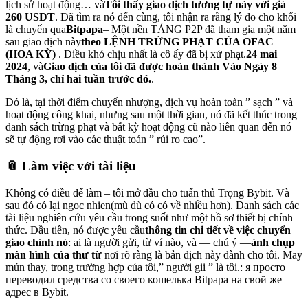
lịch sử hoạt động… và
Tôi thấy giao dịch tương tự này với giá
260 USDT
. Đã tìm ra nó đến cùng, tôi nhận ra rằng lý do cho khối
là chuyển qua
Bitpapa
– Một nền TẢNG P2P đã tham gia một năm
sau giao dịch này
theo LỆNH TRỪNG PHẠT CỦA OFAC
(HOA KỲ)
. Điều khó chịu nhất là cô ấy đã bị xử phạt.
24 mai
2024
, và
Giao dịch của tôi đã được hoàn thành Vào Ngày 8
Tháng 3, chỉ hai tuần trước đó.
.
Đó là, tại thời điểm chuyển nhượng, dịch vụ hoàn toàn ” sạch ” và
hoạt động công khai, nhưng sau một thời gian, nó đã kết thúc trong
danh sách trừng phạt và bất kỳ hoạt động cũ nào liên quan đến nó
sẽ tự động rơi vào các thuật toán ” rủi ro cao”.
📎 Làm việc với tài liệu
Không có điều để làm – tôi mở đầu cho tuấn thủ Trọng Bybit. Và
sau đó có lại ngoc nhien(mù dù có có về nhiều hơn). Danh sách các
tài liệu nghiên cứu yêu cầu trong suốt như một hồ sơ thiết bị chính
thức. Đầu tiên, nó được yêu cầu
thông tin chi tiết về việc chuyển
giao chính nó
: ai là người gửi, từ ví nào, và — chú ý —
ảnh chụp
màn hình của thư từ
nơi rõ ràng là bản dịch này dành cho tôi. May
mún thay, trong trường hợp của tôi,” người gii ” là tôi.: я просто
переводил средства со своего кошелька Bitpapa на свой же
адрес в Bybit.