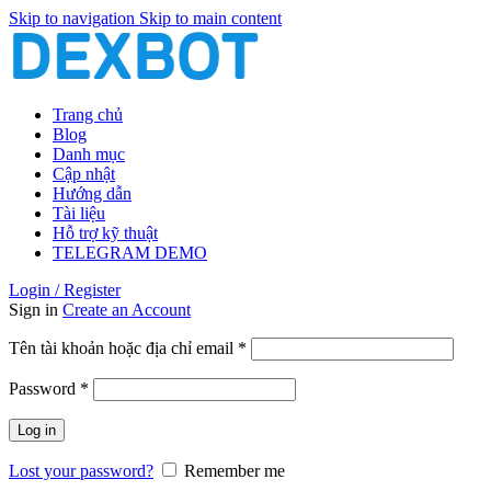
Skip to navigation
Skip to main content
Trang chủ
Blog
Danh mục
Cập nhật
Hướng dẫn
Tài liệu
Hỗ trợ kỹ thuật
TELEGRAM DEMO
Login / Register
Sign in
Create an Account
Bắt
Tên tài khoản hoặc địa chỉ email
*
buộc
Bắt
Password
*
buộc
Log in
Lost your password?
Remember me