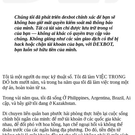
Chúng tôi đã phát triển dexbot chính xác để bạn sẽ
không bao giờ mất quyền kiểm soát mã thông báo
của mình. Tất cả tài sản chỉ được lưu trữ trong ví
của bạn — không ai khác có quyền truy cập vào
chúng. Không giống như các sàn giao dịch có thể bị
hack hoặc chặn tài khoản của bạn, với DEXBOT,
bạn luôn sở hữu tiền của mình.
Tôi là một người du mục kỹ thuật số. Tôi đã làm VIỆC TRONG
ĐÓ hơn mười năm, và trong ba năm qua tôi đã làm việc trong một
dự án, hoàn toàn từ xa.
Trong vài năm qua, tôi đã sống Ở Philippines, Argentina, Brazil, Ai
cập, và bây giờ tôi đang ở Kazakhstan.
Di chuyen liên quân ban phước hải phòng thực hiện lại cuộc sống
chính hội ngân của minh: để mở tài khoản ở các quốc gia khác
nhau, để đối phó với hoa hồng, hạn chế ngoại hối và không thể
đoán trước của các ngân hàng địa phương. Do đó, tiền điện tử