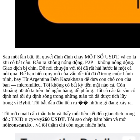
Sau một lần bật, tôi quyết định định chạy MỘT SỐ USDT, và có là
khi có bắt đầu. Đầu ra không nóng động. P2P – không nóng động.
Giao dịch bị chin. Để nói chuyện với tôi đã rất hài hước là một cá
nói qua. Để bạn hiểu quy mô của vấn đề: tôi đã ở trong cuộc hành
trình, bay Từ Argentina Đến Kazakhstan để đưa con chó con của
bạn — micromilieu. Tôi không có bất kỳ tiền mặt nào cả. Còn
khoảng 50 đô la trên thẻ ngân hàng, đề phòng. Tất cả các tài sản cố
định mà tôi dự định sống trong những tuần tới đã được tích lũy
trong ví Bybit. Tôi bắt đầu đầu tiên ra �� những gì đang xảy ra.
Tôi mở email cẩn thận hơn và thấy một liên kết đến giao dịch trong
đó.: TXID и сумму
260 USDT
. Tôi sao chép hàm băm và mở
nó
tronscan.io
…và tôi thậm chí còn ngạc nhiên hơn.