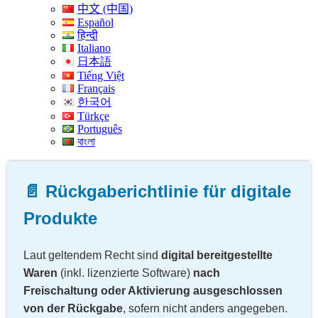
中文 (中国)
Español
हिन्दी
Italiano
日本語
Tiếng Việt
Français
한국어
Türkçe
Português
বাংলা
📄 Rückgaberichtlinie für digitale
Produkte
Laut geltendem Recht sind
digital bereitgestellte
Waren
(inkl. lizenzierte Software)
nach
Freischaltung oder Aktivierung ausgeschlossen
von der Rückgabe
, sofern nicht anders angegeben.