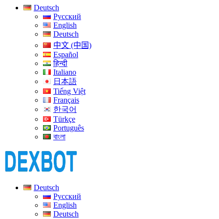
Deutsch
Русский
English
Deutsch
中文 (中国)
Español
हिन्दी
Italiano
日本語
Tiếng Việt
Français
한국어
Türkçe
Português
বাংলা
Deutsch
Русский
English
Deutsch